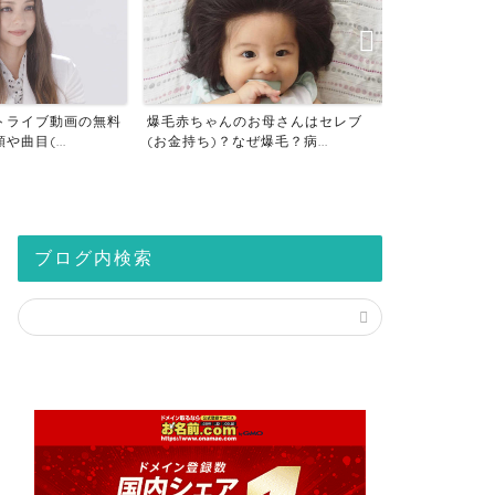
トライブ動画の無料
爆毛赤ちゃんのお母さんはセレブ
仮想通貨の税
曲目(...
(お金持ち)？なぜ爆毛？病...
座は税金対策？2
ブログ内検索