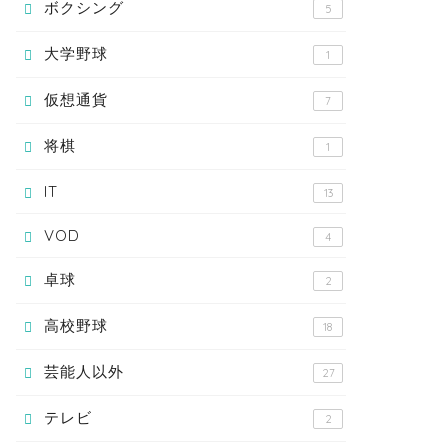
ボクシング
5
大学野球
1
仮想通貨
7
将棋
1
IT
13
VOD
4
卓球
2
高校野球
18
芸能人以外
27
テレビ
2