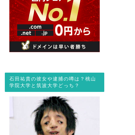
石田祐貴の彼女や逮捕の噂は？桃山
学院大学と筑波大学どっち？