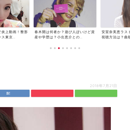
で炎上動画！整形
春木開は何者か？遊び人ぽいけど資
安室奈美恵ラス
東京...
産や学歴は？小出恵介との...
視聴方法は？曲順や
2018年7月21日