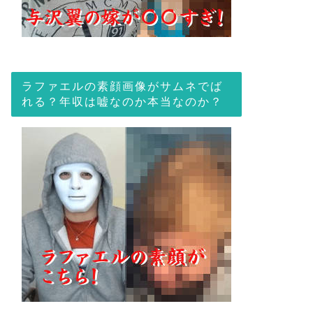
ラファエルの素顔画像がサムネでば
れる？年収は嘘なのか本当なのか？