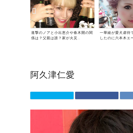
像がサムネでば
進撃のノアと小出恵介や春木開の関
一華綾が愛犬虐待
当...
係は？父親は誰？家が火災...
したのに六本木エース
阿久津仁愛