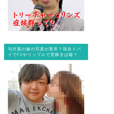
与沢翼の嫁の写真が異常？現在ドバ
イでFXやリップルで荒稼ぎは嘘？