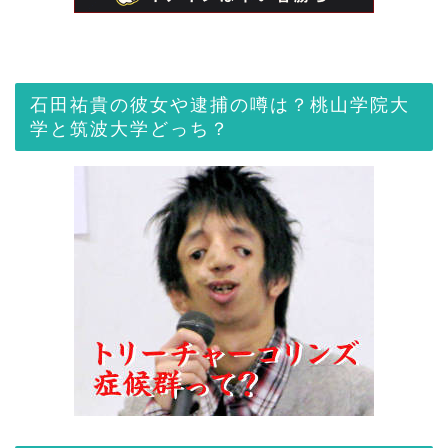
石田祐貴の彼女や逮捕の噂は？桃山学院大
学と筑波大学どっち？