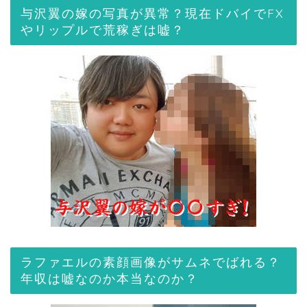
与沢翼の嫁の写真が異常？現在ドバイでFX
やリップルで荒稼ぎは嘘？
ラファエルの素顔画像がサムネでばれる？
年収は嘘なのか本当なのか？