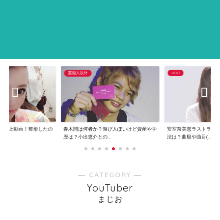
芸能人以外
VOD
で炎上動画！整形したの
春木開は何者か？遊び人ぽいけど資産や学
安室奈美恵ラストライ
..
歴は？小出恵介との...
法は？曲順や曲目(...
― CATEGORY ―
YouTuber
まじお