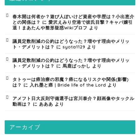
春木開は何者か？遊び人ぽいけど資産や学歴は？小出恵介
との関係は？
に
愛沢えみり空港で彼氏目撃？キャバ嬢引
退！まあたんや整形疑惑Wikiプロフ
より
議員定数削減の公約はどうなった？増やす理由やメリッ
ト・デメリットは？
に
syota1129
より
議員定数削減の公約はどうなった？増やす理由やメリッ
ト・デメリットは？
に
馬鹿ばっかし
より
タトゥーは癌治療の邪魔？癌になるリスクや関係(影響)
は？
に
入れ墨と癌 | Bride life of the Lord
より
アメフト日大反則守備選手は宮川泰介？顔画像やタックル
動画は？
に
あああ
より
アーカイブ