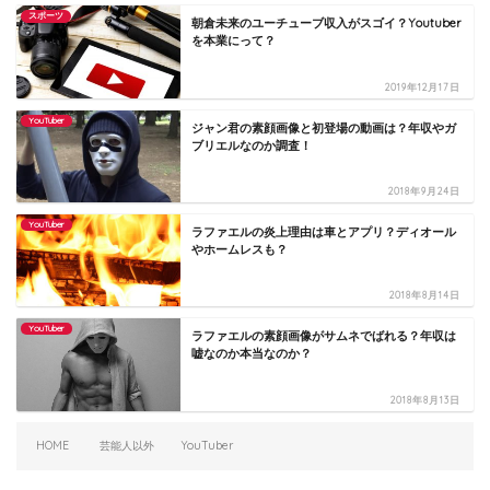
スポーツ
朝倉未来のユーチューブ収入がスゴイ？Youtuber
を本業にって？
2019年12月17日
YouTuber
ジャン君の素顔画像と初登場の動画は？年収やガ
ブリエルなのか調査！
2018年9月24日
YouTuber
ラファエルの炎上理由は車とアプリ？ディオール
やホームレスも？
2018年8月14日
YouTuber
ラファエルの素顔画像がサムネでばれる？年収は
嘘なのか本当なのか？
2018年8月13日
HOME
芸能人以外
YouTuber