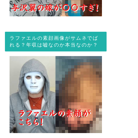
ラファエルの素顔画像がサムネでば
れる？年収は嘘なのか本当なのか？