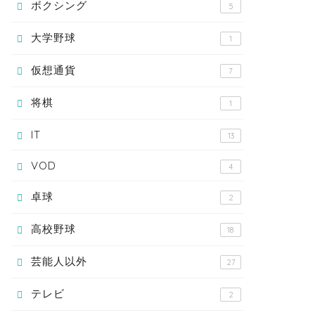
ボクシング
5
大学野球
1
仮想通貨
7
将棋
1
IT
13
VOD
4
卓球
2
高校野球
18
芸能人以外
27
テレビ
2