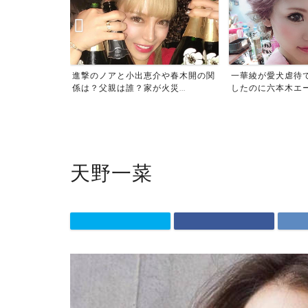
像がサムネでば
進撃のノアと小出恵介や春木開の関
一華綾が愛犬虐待
当...
係は？父親は誰？家が火災...
したのに六本木エース
天野一菜