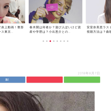
で炎上動画！整形
春木開は何者か？遊び人ぽいけど資
安室奈美恵ラス
東京...
産や学歴は？小出恵介との...
視聴方法は？曲順や
2018年8月7日