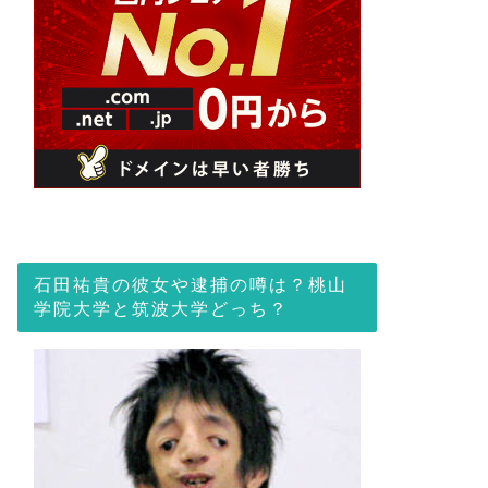
石田祐貴の彼女や逮捕の噂は？桃山
学院大学と筑波大学どっち？