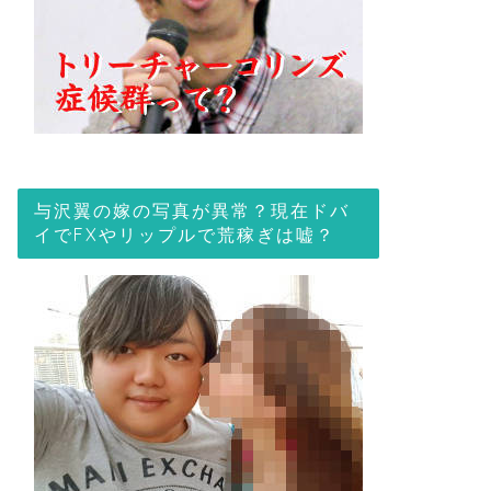
与沢翼の嫁の写真が異常？現在ドバ
イでFXやリップルで荒稼ぎは嘘？