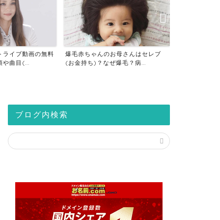
トライブ動画の無料
爆毛赤ちゃんのお母さんはセレブ
仮想通貨の税
曲目(...
(お金持ち)？なぜ爆毛？病...
座は税金対策？2
ブログ内検索