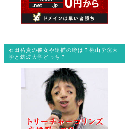
石田祐貴の彼女や逮捕の噂は？桃山学院大
学と筑波大学どっち？