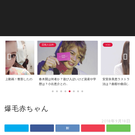
芸能人以外
VOD
で炎上動画！整形したの
春木開は何者か？遊び人ぽいけど資産や学
安室奈美恵ラストライ
..
歴は？小出恵介との...
法は？曲順や曲目(...
爆毛赤ちゃん
2018年9月18日