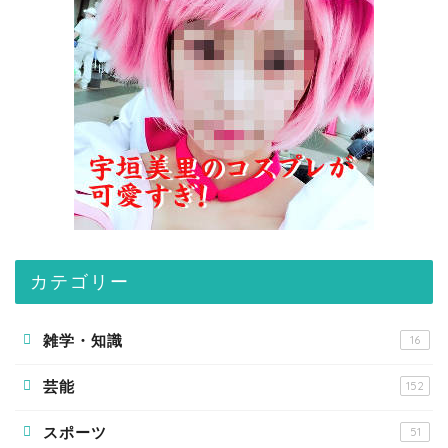
カテゴリー
雑学・知識
16
芸能
152
スポーツ
51