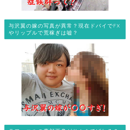
与沢翼の嫁の写真が異常？現在ドバイでFX
やリップルで荒稼ぎは嘘？