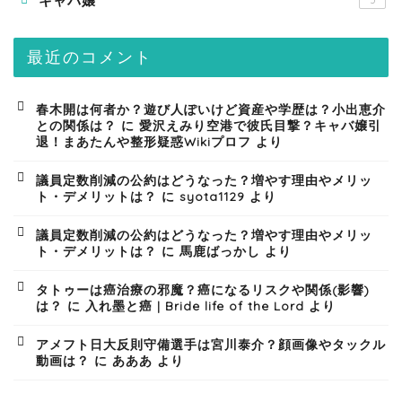
キャバ嬢
5
最近のコメント
春木開は何者か？遊び人ぽいけど資産や学歴は？小出恵介
との関係は？
に
愛沢えみり空港で彼氏目撃？キャバ嬢引
退！まあたんや整形疑惑Wikiプロフ
より
議員定数削減の公約はどうなった？増やす理由やメリッ
ト・デメリットは？
に
syota1129
より
議員定数削減の公約はどうなった？増やす理由やメリッ
ト・デメリットは？
に
馬鹿ばっかし
より
タトゥーは癌治療の邪魔？癌になるリスクや関係(影響)
は？
に
入れ墨と癌 | Bride life of the Lord
より
アメフト日大反則守備選手は宮川泰介？顔画像やタックル
動画は？
に
あああ
より