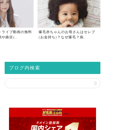
トライブ動画の無料
爆毛赤ちゃんのお母さんはセレブ
仮想通貨の税
曲目(...
(お金持ち)？なぜ爆毛？病...
座は税金対策？2
ブログ内検索