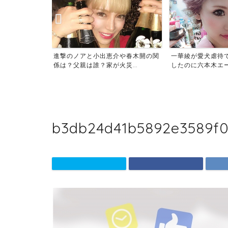
像がサムネでば
進撃のノアと小出恵介や春木開の関
一華綾が愛犬虐待
当...
係は？父親は誰？家が火災...
したのに六本木エース
b3db24d41b5892e3589f