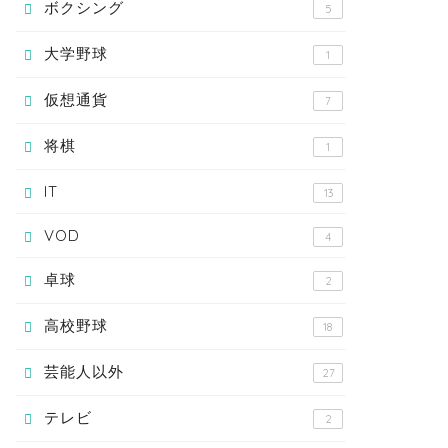
ボクシング
5
大学野球
1
仮想通貨
7
将棋
1
IT
13
VOD
4
卓球
2
高校野球
18
芸能人以外
27
テレビ
2