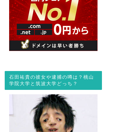
石田祐貴の彼女や逮捕の噂は？桃山
学院大学と筑波大学どっち？