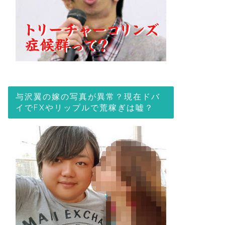
与沢翼の嫁の写真が異常？現在ドバ
イでFXやリップルで荒稼ぎは嘘？