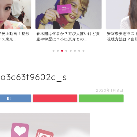
で炎上動画！整形
春木開は何者か？遊び人ぽいけど資
安室奈美恵ラス
東京...
産や学歴は？小出恵介との...
視聴方法は？曲順や
0a3c63f9602c_s
2020年1月8日