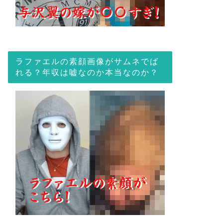
ラファエルの素顔画像がサムネでば
れる？年収は嘘なのか本当なのか？