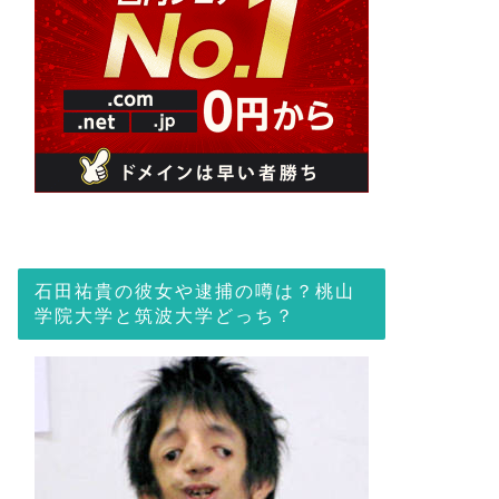
石田祐貴の彼女や逮捕の噂は？桃山
学院大学と筑波大学どっち？