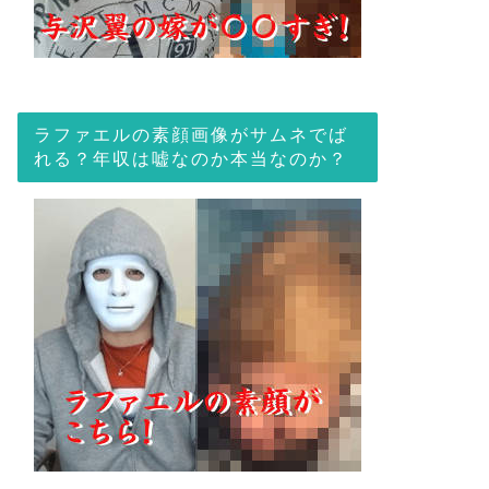
ラファエルの素顔画像がサムネでば
れる？年収は嘘なのか本当なのか？