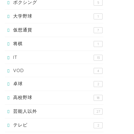
ボクシング
5
大学野球
1
仮想通貨
7
将棋
1
IT
13
VOD
4
卓球
2
高校野球
18
芸能人以外
27
テレビ
2