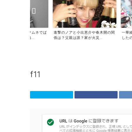
像がサムネでば
進撃のノアと小出恵介や春木開の関
一華綾が愛犬虐待
当...
係は？父親は誰？家が火災...
したのに六本木エース
f11