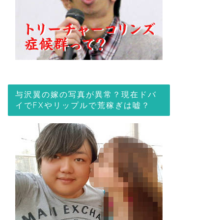
与沢翼の嫁の写真が異常？現在ドバ
イでFXやリップルで荒稼ぎは嘘？