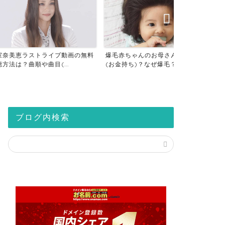
トライブ動画の無料
爆毛赤ちゃんのお母さんはセレブ
仮想通貨の税
曲目(...
(お金持ち)？なぜ爆毛？病...
座は税金対策？2
ブログ内検索