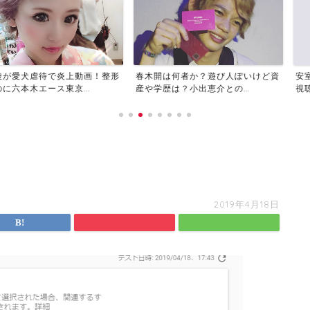
で炎上動画！整形
春木開は何者か？遊び人ぽいけど資
安室奈美恵ラス
東京...
産や学歴は？小出恵介との...
視聴方法は？曲順や
2019年4月18日