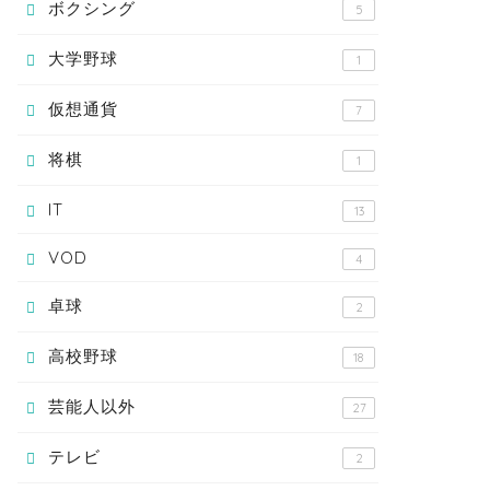
ボクシング
5
大学野球
1
仮想通貨
7
将棋
1
IT
13
VOD
4
卓球
2
高校野球
18
芸能人以外
27
テレビ
2