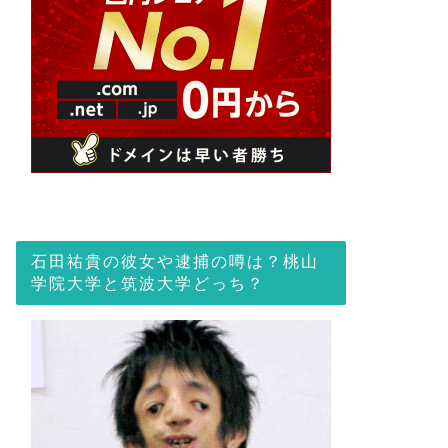
石田祐貴の彼女や逮捕の噂は？桃山
学院大学と筑波大学どっち？