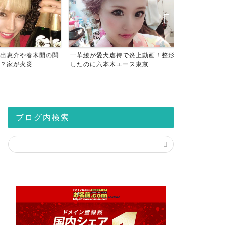
出恵介や春木開の関
一華綾が愛犬虐待で炎上動画！整形
春木開は何者
家が火災...
したのに六本木エース東京...
産や学歴は？小
ブログ内検索