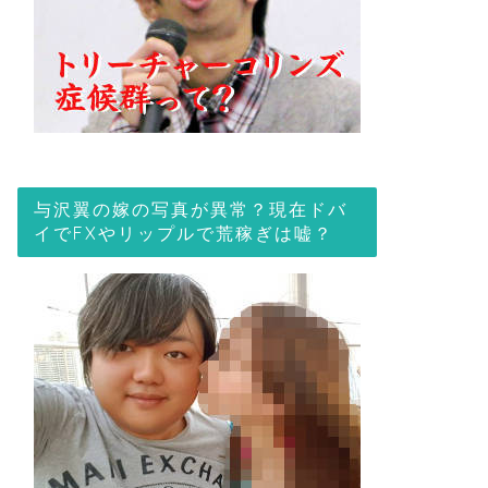
与沢翼の嫁の写真が異常？現在ドバ
イでFXやリップルで荒稼ぎは嘘？