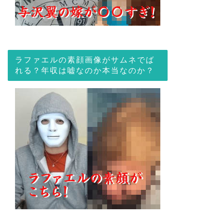
ラファエルの素顔画像がサムネでば
れる？年収は嘘なのか本当なのか？