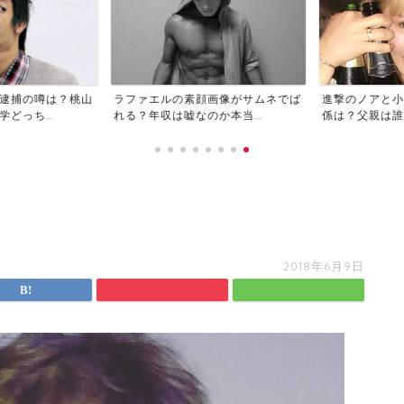
逮捕の噂は？桃山
ラファエルの素顔画像がサムネでば
進撃のノアと小
っち...
れる？年収は嘘なのか本当...
係は？父親は誰？
2018年6月9日