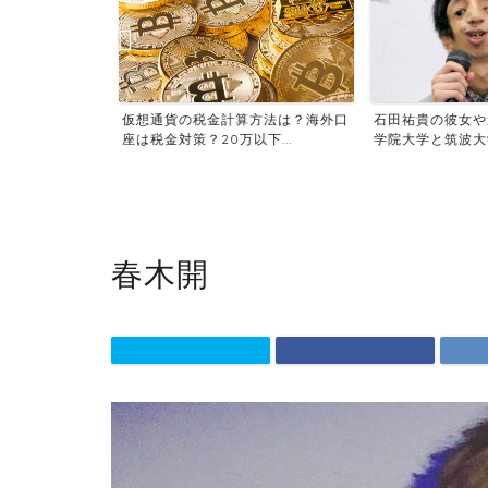
さんはセレブ
仮想通貨の税金計算方法は？海外口
石田祐貴の彼女や
病...
座は税金対策？20万以下...
学院大学と筑波大学ど
春木開