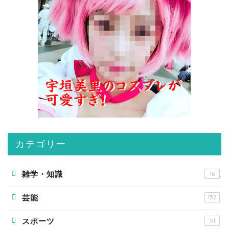
カテゴリー
雑学・知識
16
芸能
152
スポーツ
51