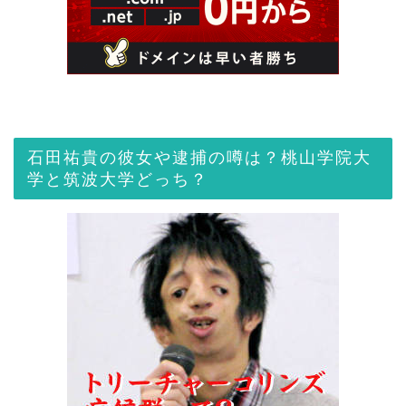
石田祐貴の彼女や逮捕の噂は？桃山学院大
学と筑波大学どっち？