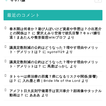
キャバ嬢
5
最近のコメント
春木開は何者か？遊び人ぽいけど資産や学歴は？小出恵介
との関係は？
に
愛沢えみり空港で彼氏目撃？キャバ嬢引
退！まあたんや整形疑惑Wikiプロフ
より
議員定数削減の公約はどうなった？増やす理由やメリッ
ト・デメリットは？
に
syota1129
より
議員定数削減の公約はどうなった？増やす理由やメリッ
ト・デメリットは？
に
馬鹿ばっかし
より
タトゥーは癌治療の邪魔？癌になるリスクや関係(影響)
は？
に
入れ墨と癌 | Bride life of the Lord
より
アメフト日大反則守備選手は宮川泰介？顔画像やタックル
動画は？
に
あああ
より