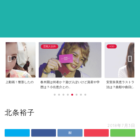
芸能人以外
VOD
で炎上動画！整形したの
春木開は何者か？遊び人ぽいけど資産や学
安室奈美恵ラストライ
..
歴は？小出恵介との...
法は？曲順や曲目(...
北条裕子
2018年7月3日