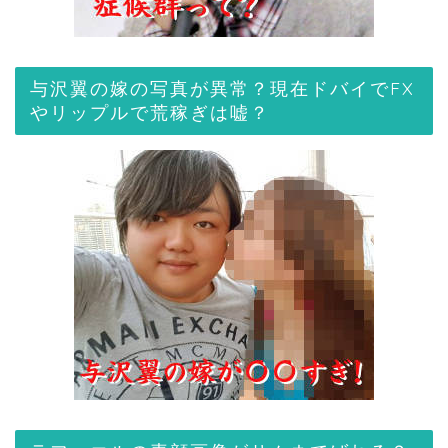
与沢翼の嫁の写真が異常？現在ドバイでFX
やリップルで荒稼ぎは嘘？