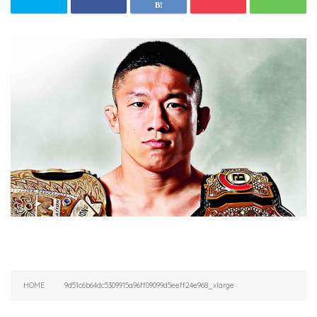
HOME
9d51c6b64dc5309915a96ff09099d5eeff24e968_xlarge