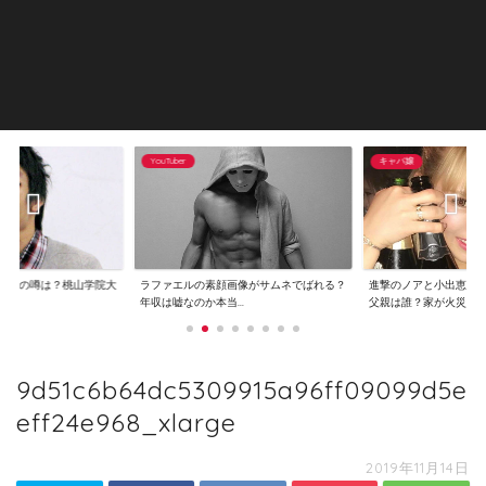
YouTuber
キャバ嬢
逮捕の噂は？桃山学院大
ラファエルの素顔画像がサムネでばれる？
進撃のノアと小出恵介
..
年収は嘘なのか本当...
父親は誰？家が火災...
9d51c6b64dc5309915a96ff09099d5e
eff24e968_xlarge
2019年11月14日