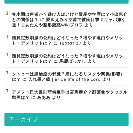
春木開は何者か？遊び人ぽいけど資産や学歴は？小出恵介
との関係は？
に
愛沢えみり空港で彼氏目撃？キャバ嬢引
退！まあたんや整形疑惑Wikiプロフ
より
議員定数削減の公約はどうなった？増やす理由やメリッ
ト・デメリットは？
に
syota1129
より
議員定数削減の公約はどうなった？増やす理由やメリッ
ト・デメリットは？
に
馬鹿ばっかし
より
タトゥーは癌治療の邪魔？癌になるリスクや関係(影響)
は？
に
入れ墨と癌 | Bride life of the Lord
より
アメフト日大反則守備選手は宮川泰介？顔画像やタックル
動画は？
に
あああ
より
アーカイブ