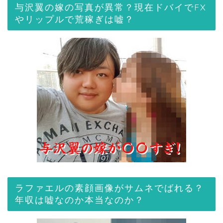
与沢翼の嫁の写真が異常？現在ドバイでFX
やリップルで荒稼ぎは嘘？
ラファエルの素顔画像がサムネでばれる？
年収は嘘なのか本当なのか？