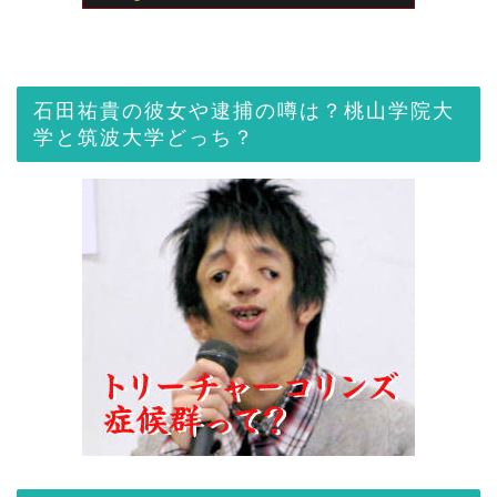
石田祐貴の彼女や逮捕の噂は？桃山学院大
学と筑波大学どっち？