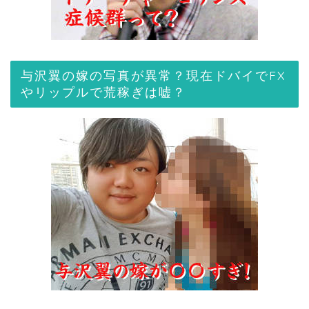
与沢翼の嫁の写真が異常？現在ドバイでFX
やリップルで荒稼ぎは嘘？