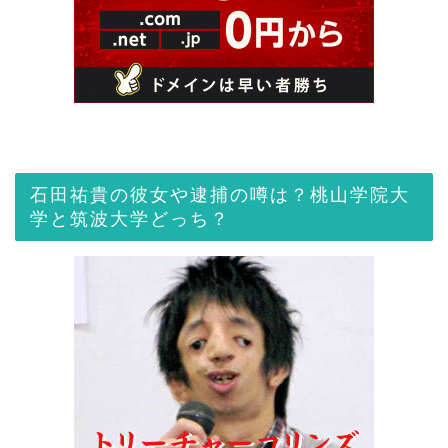
石田祐貴の彼女や逮捕の噂は？桃山学院大
学と筑波大学どっち？