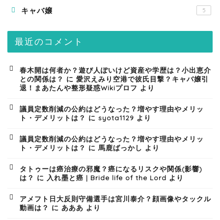
キャバ嬢
5
最近のコメント
春木開は何者か？遊び人ぽいけど資産や学歴は？小出恵介
との関係は？
に
愛沢えみり空港で彼氏目撃？キャバ嬢引
退！まあたんや整形疑惑Wikiプロフ
より
議員定数削減の公約はどうなった？増やす理由やメリッ
ト・デメリットは？
に
syota1129
より
議員定数削減の公約はどうなった？増やす理由やメリッ
ト・デメリットは？
に
馬鹿ばっかし
より
タトゥーは癌治療の邪魔？癌になるリスクや関係(影響)
は？
に
入れ墨と癌 | Bride life of the Lord
より
アメフト日大反則守備選手は宮川泰介？顔画像やタックル
動画は？
に
あああ
より