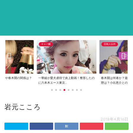
キャバ嬢
芸能人以外
恵介や春木開の関係は？
一華綾が愛犬虐待で炎上動画！整形したの
春木開は何者か？遊び
..
に六本木エース東京...
歴は？小出恵介との...
岩元こころ
2018年4月16日