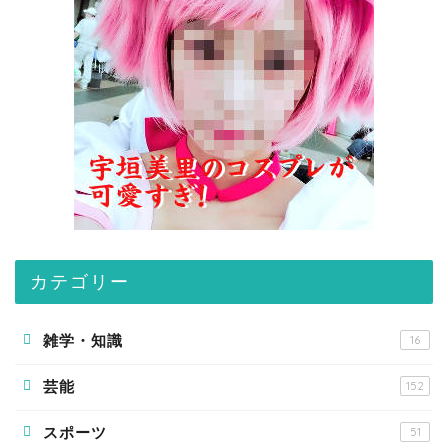
カテゴリー
雑学・知識
16
芸能
152
スポーツ
51