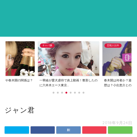
キャバ嬢
芸能人以外
恵介や春木開の関係は？
一華綾が愛犬虐待で炎上動画！整形したの
春木開は何者か？遊び
..
に六本木エース東京...
歴は？小出恵介との...
ジャン君
2018年9月24日