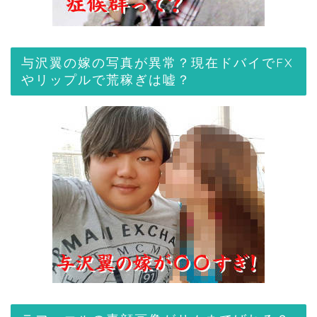
与沢翼の嫁の写真が異常？現在ドバイでFX
やリップルで荒稼ぎは嘘？