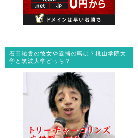
石田祐貴の彼女や逮捕の噂は？桃山学院大
学と筑波大学どっち？