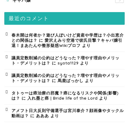
キャバ嬢
5
最近のコメント
春木開は何者か？遊び人ぽいけど資産や学歴は？小出恵介
との関係は？
に
愛沢えみり空港で彼氏目撃？キャバ嬢引
退！まあたんや整形疑惑Wikiプロフ
より
議員定数削減の公約はどうなった？増やす理由やメリッ
ト・デメリットは？
に
syota1129
より
議員定数削減の公約はどうなった？増やす理由やメリッ
ト・デメリットは？
に
馬鹿ばっかし
より
タトゥーは癌治療の邪魔？癌になるリスクや関係(影響)
は？
に
入れ墨と癌 | Bride life of the Lord
より
アメフト日大反則守備選手は宮川泰介？顔画像やタックル
動画は？
に
あああ
より