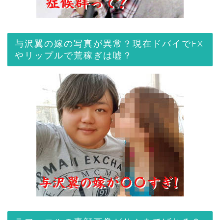
与沢翼の嫁の写真が異常？現在ドバイでFX
やリップルで荒稼ぎは嘘？