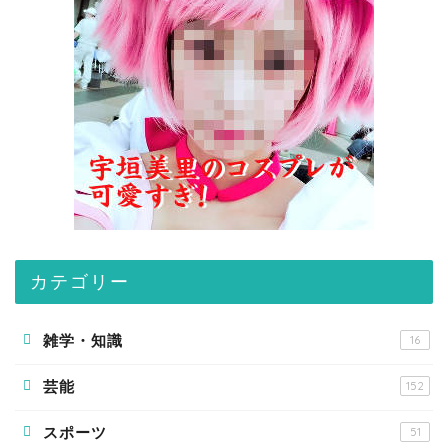
カテゴリー
雑学・知識
16
芸能
152
スポーツ
51