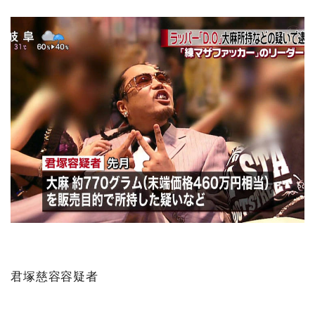
君塚慈容容疑者