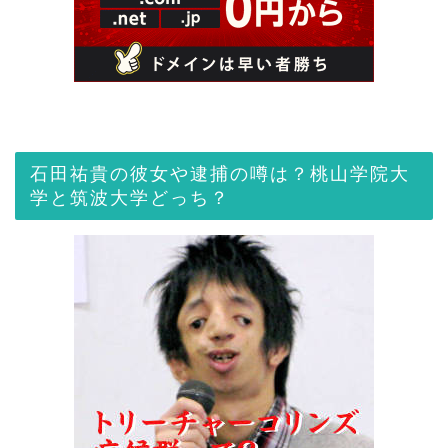
石田祐貴の彼女や逮捕の噂は？桃山学院大
学と筑波大学どっち？