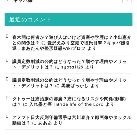
キャバ嬢
5
最近のコメント
春木開は何者か？遊び人ぽいけど資産や学歴は？小出恵介
との関係は？
に
愛沢えみり空港で彼氏目撃？キャバ嬢引
退！まあたんや整形疑惑Wikiプロフ
より
議員定数削減の公約はどうなった？増やす理由やメリッ
ト・デメリットは？
に
syota1129
より
議員定数削減の公約はどうなった？増やす理由やメリッ
ト・デメリットは？
に
馬鹿ばっかし
より
タトゥーは癌治療の邪魔？癌になるリスクや関係(影響)
は？
に
入れ墨と癌 | Bride life of the Lord
より
アメフト日大反則守備選手は宮川泰介？顔画像やタックル
動画は？
に
あああ
より