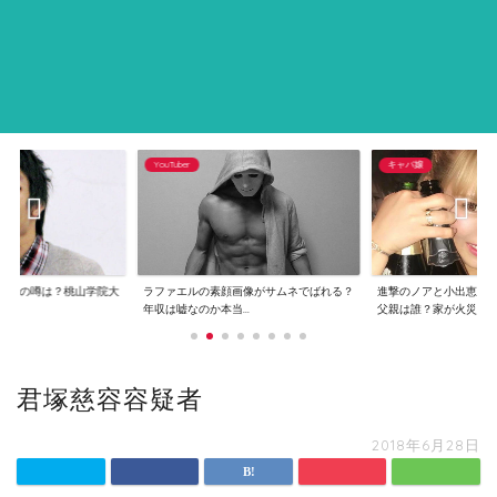
YouTuber
キャバ嬢
逮捕の噂は？桃山学院大
ラファエルの素顔画像がサムネでばれる？
進撃のノアと小出恵介
..
年収は嘘なのか本当...
父親は誰？家が火災...
君塚慈容容疑者
2018年6月28日