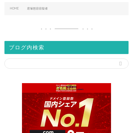
HOME
君塚慈容容疑者
ブログ内検索