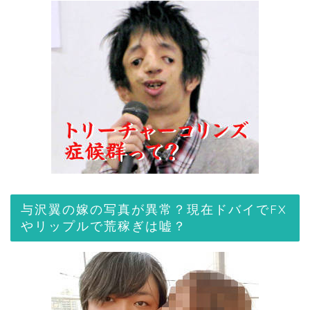
与沢翼の嫁の写真が異常？現在ドバイでFX
やリップルで荒稼ぎは嘘？