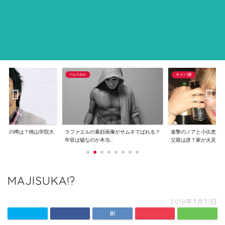
YouTuber
キャバ嬢
逮捕の噂は？桃山学院大
ラファエルの素顔画像がサムネでばれる？
進撃のノアと小出恵介
..
年収は嘘なのか本当...
父親は誰？家が火災...
MAJISUKA!?
2018年3月31日