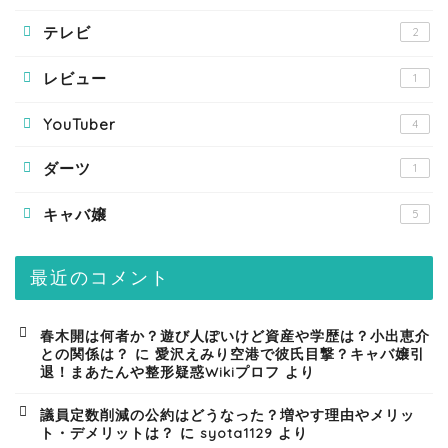
テレビ
2
レビュー
1
YouTuber
4
ダーツ
1
キャバ嬢
5
最近のコメント
春木開は何者か？遊び人ぽいけど資産や学歴は？小出恵介
との関係は？
に
愛沢えみり空港で彼氏目撃？キャバ嬢引
退！まあたんや整形疑惑Wikiプロフ
より
議員定数削減の公約はどうなった？増やす理由やメリッ
ト・デメリットは？
に
syota1129
より