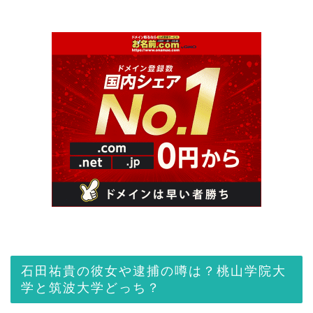
石田祐貴の彼女や逮捕の噂は？桃山学院大
学と筑波大学どっち？