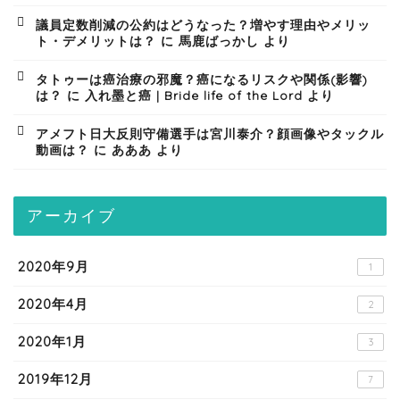
議員定数削減の公約はどうなった？増やす理由やメリッ
ト・デメリットは？
に
馬鹿ばっかし
より
タトゥーは癌治療の邪魔？癌になるリスクや関係(影響)
は？
に
入れ墨と癌 | Bride life of the Lord
より
アメフト日大反則守備選手は宮川泰介？顔画像やタックル
動画は？
に
あああ
より
アーカイブ
2020年9月
1
2020年4月
2
2020年1月
3
2019年12月
7