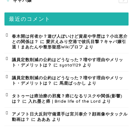
キャバ嬢
5
最近のコメント
春木開は何者か？遊び人ぽいけど資産や学歴は？小出恵介
との関係は？
に
愛沢えみり空港で彼氏目撃？キャバ嬢引
退！まあたんや整形疑惑Wikiプロフ
より
議員定数削減の公約はどうなった？増やす理由やメリッ
ト・デメリットは？
に
syota1129
より
議員定数削減の公約はどうなった？増やす理由やメリッ
ト・デメリットは？
に
馬鹿ばっかし
より
タトゥーは癌治療の邪魔？癌になるリスクや関係(影響)
は？
に
入れ墨と癌 | Bride life of the Lord
より
アメフト日大反則守備選手は宮川泰介？顔画像やタックル
動画は？
に
あああ
より