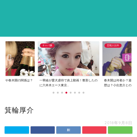
キャバ嬢
芸能人以外
恵介や春木開の関係は？
一華綾が愛犬虐待で炎上動画！整形したの
春木開は何者か？遊び
..
に六本木エース東京...
歴は？小出恵介との...
箕輪厚介
2018年9月8日