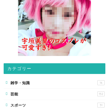
カテゴリー
雑学・知識
16
芸能
152
スポーツ
51