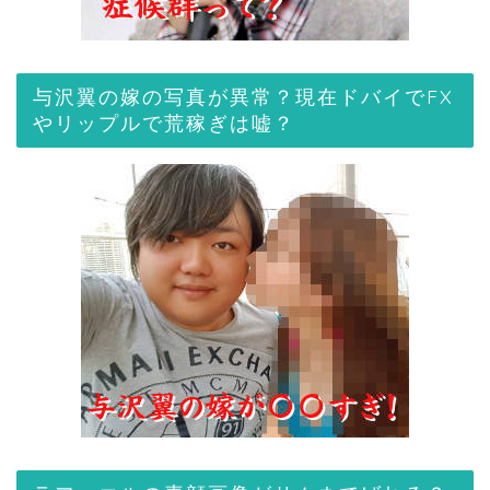
与沢翼の嫁の写真が異常？現在ドバイでFX
やリップルで荒稼ぎは嘘？