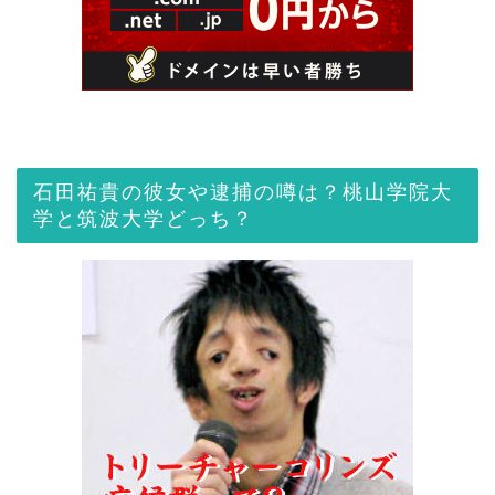
石田祐貴の彼女や逮捕の噂は？桃山学院大
学と筑波大学どっち？