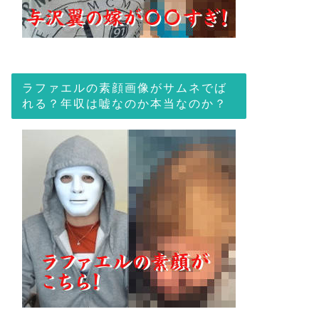
ラファエルの素顔画像がサムネでば
れる？年収は嘘なのか本当なのか？