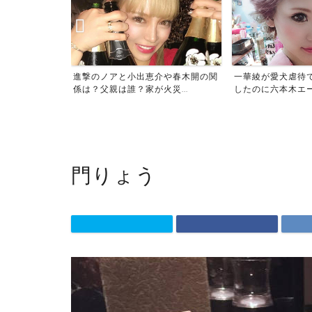
像がサムネでば
進撃のノアと小出恵介や春木開の関
一華綾が愛犬虐待
当...
係は？父親は誰？家が火災...
したのに六本木エース
門りょう