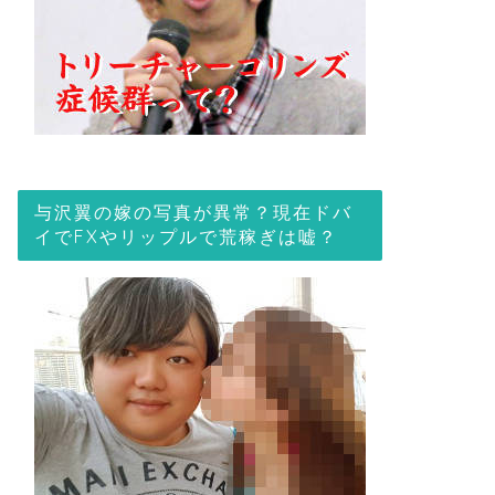
与沢翼の嫁の写真が異常？現在ドバ
イでFXやリップルで荒稼ぎは嘘？