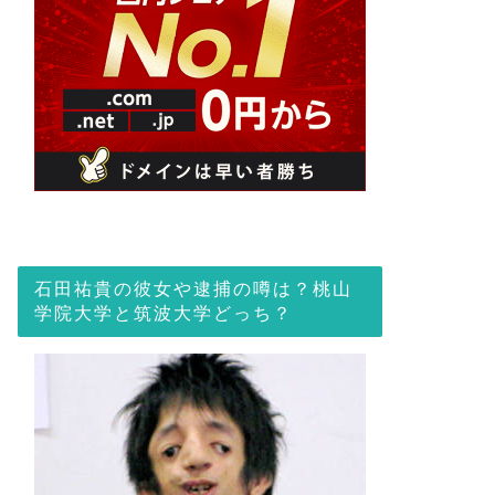
石田祐貴の彼女や逮捕の噂は？桃山
学院大学と筑波大学どっち？