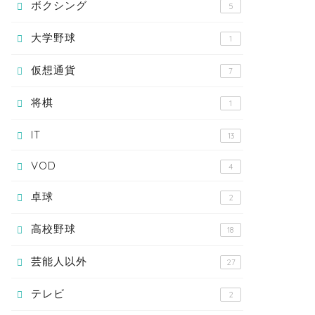
ボクシング
5
大学野球
1
仮想通貨
7
将棋
1
IT
13
VOD
4
卓球
2
高校野球
18
芸能人以外
27
テレビ
2