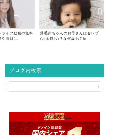
トライブ動画の無料
爆毛赤ちゃんのお母さんはセレブ
仮想通貨の税
曲目(...
(お金持ち)？なぜ爆毛？病...
座は税金対策？2
ブログ内検索