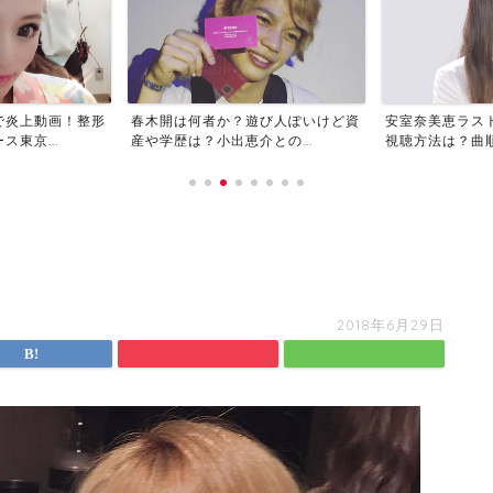
で炎上動画！整形
春木開は何者か？遊び人ぽいけど資
安室奈美恵ラス
東京...
産や学歴は？小出恵介との...
視聴方法は？曲順や
2018年6月29日