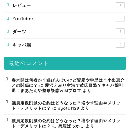
レビュー
1
YouTuber
4
ダーツ
1
キャバ嬢
5
最近のコメント
春木開は何者か？遊び人ぽいけど資産や学歴は？小出恵介
との関係は？
に
愛沢えみり空港で彼氏目撃？キャバ嬢引
退！まあたんや整形疑惑Wikiプロフ
より
議員定数削減の公約はどうなった？増やす理由やメリッ
ト・デメリットは？
に
syota1129
より
議員定数削減の公約はどうなった？増やす理由やメリッ
ト・デメリットは？
に
馬鹿ばっかし
より