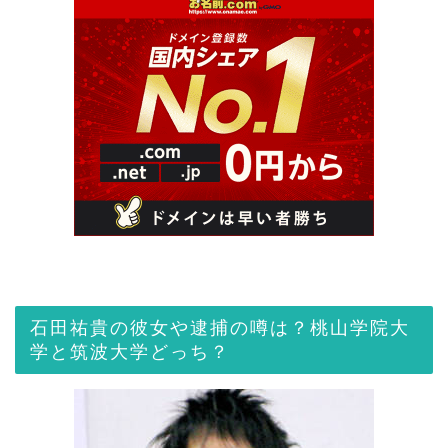
石田祐貴の彼女や逮捕の噂は？桃山学院大
学と筑波大学どっち？