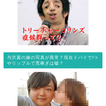
与沢翼の嫁の写真が異常？現在ドバイでFX
やリップルで荒稼ぎは嘘？