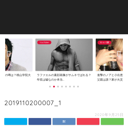
YouTuber
キャバ嬢
逮捕の噂は？桃山学院大
ラファエルの素顔画像がサムネでばれる？
進撃のノアと小出恵介
..
年収は嘘なのか本当...
父親は誰？家が火災...
2019110200007_1
2020年9月25日