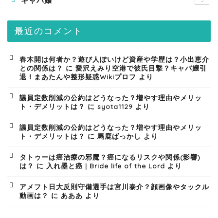
キャバ嬢
5
最近のコメント
春木開は何者か？遊び人ぽいけど資産や学歴は？小出恵介
との関係は？
に
愛沢えみり空港で彼氏目撃？キャバ嬢引
退！まあたんや整形疑惑Wikiプロフ
より
議員定数削減の公約はどうなった？増やす理由やメリッ
ト・デメリットは？
に
syota1129
より
議員定数削減の公約はどうなった？増やす理由やメリッ
ト・デメリットは？
に
馬鹿ばっかし
より
タトゥーは癌治療の邪魔？癌になるリスクや関係(影響)
は？
に
入れ墨と癌 | Bride life of the Lord
より
アメフト日大反則守備選手は宮川泰介？顔画像やタックル
動画は？
に
あああ
より