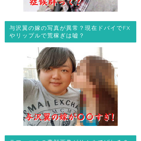
与沢翼の嫁の写真が異常？現在ドバイでFX
やリップルで荒稼ぎは嘘？