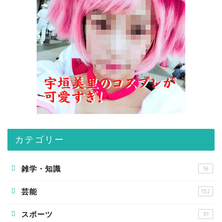
カテゴリー
雑学・知識
16
芸能
152
スポーツ
51