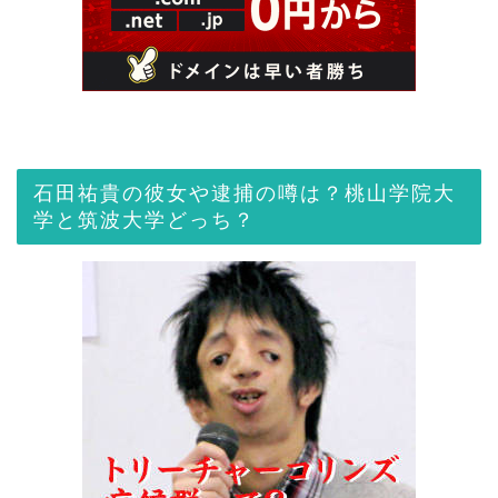
石田祐貴の彼女や逮捕の噂は？桃山学院大
学と筑波大学どっち？