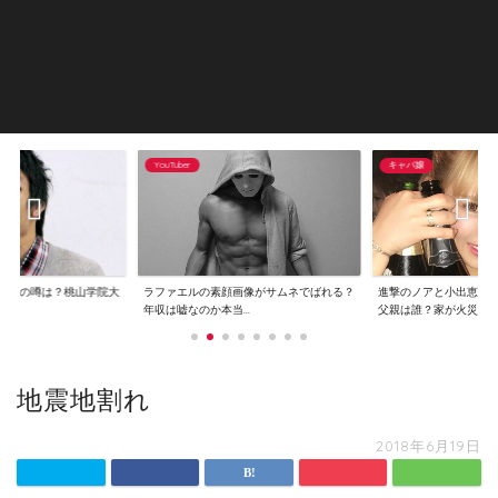
YouTuber
キャバ嬢
逮捕の噂は？桃山学院大
ラファエルの素顔画像がサムネでばれる？
進撃のノアと小出恵介
..
年収は嘘なのか本当...
父親は誰？家が火災...
地震地割れ
2018年6月19日