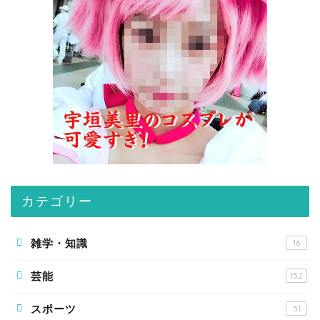
カテゴリー
雑学・知識
16
芸能
152
スポーツ
51