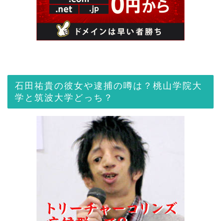
石田祐貴の彼女や逮捕の噂は？桃山学院大
学と筑波大学どっち？