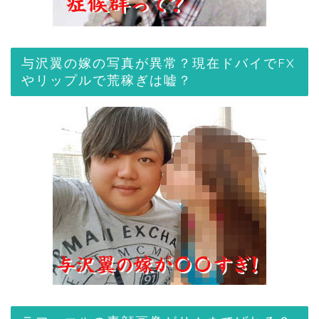
与沢翼の嫁の写真が異常？現在ドバイでFX
やリップルで荒稼ぎは嘘？