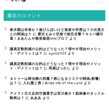
キャバ嬢
5
最近のコメント
春木開は何者か？遊び人ぽいけど資産や学歴は？小出恵介
との関係は？
に
愛沢えみり空港で彼氏目撃？キャバ嬢引
退！まあたんや整形疑惑Wikiプロフ
より
議員定数削減の公約はどうなった？増やす理由やメリッ
ト・デメリットは？
に
syota1129
より
議員定数削減の公約はどうなった？増やす理由やメリッ
ト・デメリットは？
に
馬鹿ばっかし
より
タトゥーは癌治療の邪魔？癌になるリスクや関係(影響)
は？
に
入れ墨と癌 | Bride life of the Lord
より
アメフト日大反則守備選手は宮川泰介？顔画像やタックル
動画は？
に
あああ
より