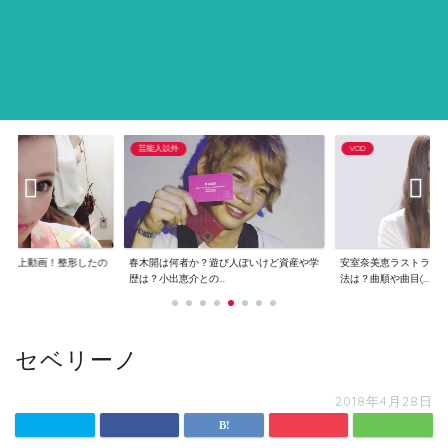
芸能人以外
VOD
で炎上動画！整形したの
春木開は何者か？遊び人ぽいけど資産や学
安室奈美恵ラストライ
..
歴は？小出恵介との...
法は？曲順や曲目(...
セベリーノ
2018年4月28日