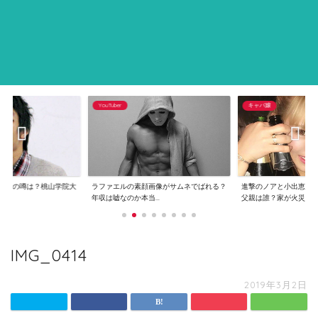
YouTuber
キャバ嬢
逮捕の噂は？桃山学院大
ラファエルの素顔画像がサムネでばれる？
進撃のノアと小出恵介
..
年収は嘘なのか本当...
父親は誰？家が火災...
IMG_0414
2019年3月2日