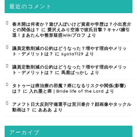
最近のコメント
春木開は何者か？遊び人ぽいけど資産や学歴は？小出恵介
との関係は？
に
愛沢えみり空港で彼氏目撃？キャバ嬢引
退！まあたんや整形疑惑Wikiプロフ
より
議員定数削減の公約はどうなった？増やす理由やメリッ
ト・デメリットは？
に
syota1129
より
議員定数削減の公約はどうなった？増やす理由やメリッ
ト・デメリットは？
に
馬鹿ばっかし
より
タトゥーは癌治療の邪魔？癌になるリスクや関係(影響)
は？
に
入れ墨と癌 | Bride life of the Lord
より
アメフト日大反則守備選手は宮川泰介？顔画像やタックル
動画は？
に
あああ
より
アーカイブ