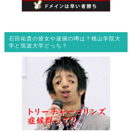
石田祐貴の彼女や逮捕の噂は？桃山学院大
学と筑波大学どっち？