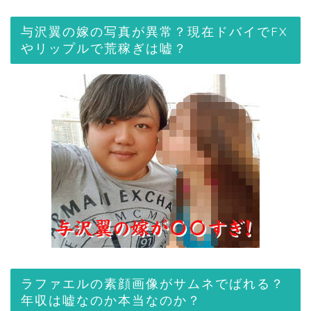
与沢翼の嫁の写真が異常？現在ドバイでFX
やリップルで荒稼ぎは嘘？
ラファエルの素顔画像がサムネでばれる？
年収は嘘なのか本当なのか？