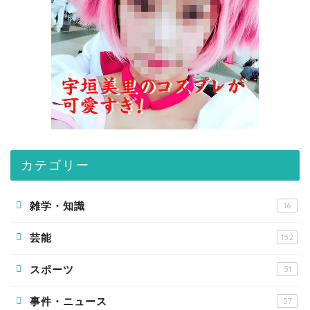
カテゴリー
雑学・知識
16
芸能
152
スポーツ
51
事件・ニュース
57