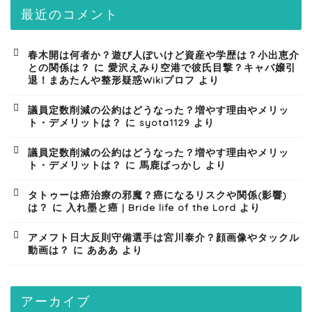
最近のコメント
春木開は何者か？遊び人ぽいけど資産や学歴は？小出恵介
との関係は？
に
愛沢えみり空港で彼氏目撃？キャバ嬢引
退！まあたんや整形疑惑Wikiプロフ
より
議員定数削減の公約はどうなった？増やす理由やメリッ
ト・デメリットは？
に
syota1129
より
議員定数削減の公約はどうなった？増やす理由やメリッ
ト・デメリットは？
に
馬鹿ばっかし
より
タトゥーは癌治療の邪魔？癌になるリスクや関係(影響)
は？
に
入れ墨と癌 | Bride life of the Lord
より
アメフト日大反則守備選手は宮川泰介？顔画像やタックル
動画は？
に
あああ
より
アーカイブ