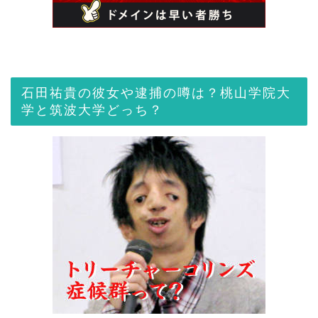
石田祐貴の彼女や逮捕の噂は？桃山学院大
学と筑波大学どっち？