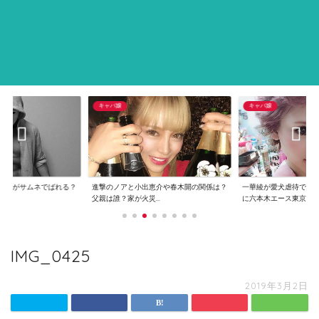
キャバ嬢
キャバ嬢
画像がサムネでばれる？
進撃のノアと小出恵介や春木開の関係は？
一華綾が愛犬虐待で炎
..
父親は誰？家が火災...
に六本木エース東京...
IMG_0425
2019年3月2日