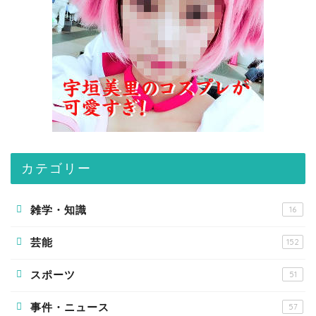
カテゴリー
雑学・知識
16
芸能
152
スポーツ
51
事件・ニュース
57