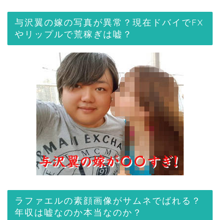
与沢翼の嫁の写真が異常？現在ドバイでFX
やリップルで荒稼ぎは嘘？
ラファエルの素顔画像がサムネでばれる？
年収は嘘なのか本当なのか？