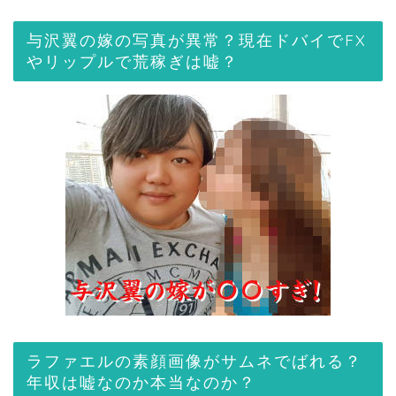
与沢翼の嫁の写真が異常？現在ドバイでFX
やリップルで荒稼ぎは嘘？
ラファエルの素顔画像がサムネでばれる？
年収は嘘なのか本当なのか？