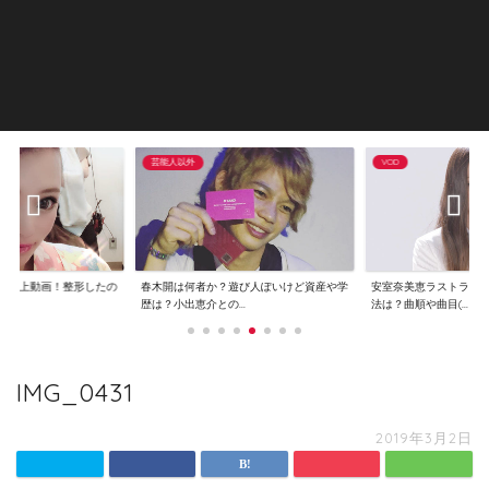
芸能人以外
VOD
で炎上動画！整形したの
春木開は何者か？遊び人ぽいけど資産や学
安室奈美恵ラストライ
..
歴は？小出恵介との...
法は？曲順や曲目(...
IMG_0431
2019年3月2日