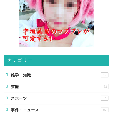
カテゴリー
雑学・知識
16
芸能
152
スポーツ
51
事件・ニュース
57