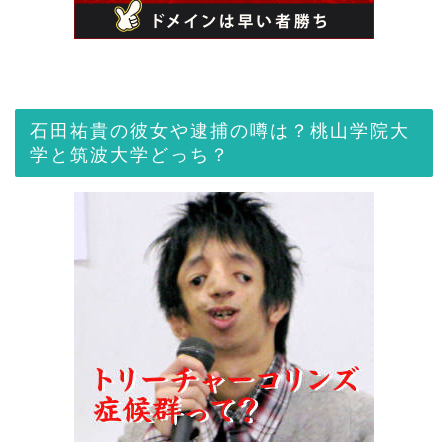
石田祐貴の彼女や逮捕の噂は？桃山学院大
学と筑波大学どっち？