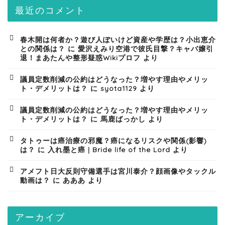
最近のコメント
春木開は何者か？遊び人ぽいけど資産や学歴は？小出恵介
との関係は？
に
愛沢えみり空港で彼氏目撃？キャバ嬢引
退！まあたんや整形疑惑Wikiプロフ
より
議員定数削減の公約はどうなった？増やす理由やメリッ
ト・デメリットは？
に
syota1129
より
議員定数削減の公約はどうなった？増やす理由やメリッ
ト・デメリットは？
に
馬鹿ばっかし
より
タトゥーは癌治療の邪魔？癌になるリスクや関係(影響)
は？
に
入れ墨と癌 | Bride life of the Lord
より
アメフト日大反則守備選手は宮川泰介？顔画像やタックル
動画は？
に
あああ
より
アーカイブ