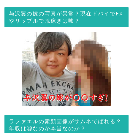
与沢翼の嫁の写真が異常？現在ドバイでFX
やリップルで荒稼ぎは嘘？
ラファエルの素顔画像がサムネでばれる？
年収は嘘なのか本当なのか？