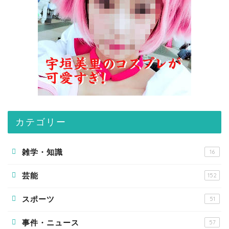
カテゴリー
雑学・知識
16
芸能
152
スポーツ
51
事件・ニュース
57