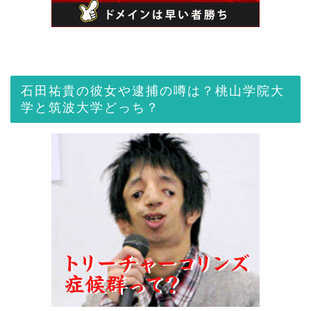
石田祐貴の彼女や逮捕の噂は？桃山学院大
学と筑波大学どっち？