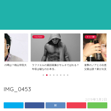
YouTuber
キャバ嬢
逮捕の噂は？桃山学院大
ラファエルの素顔画像がサムネでばれる？
進撃のノアと小出恵介
..
年収は嘘なのか本当...
父親は誰？家が火災...
IMG_0453
2019年3月2日