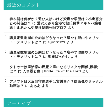
最近のコメント
春木開は何者か？遊び人ぽいけど資産や学歴は？小出恵介
との関係は？
に
愛沢えみり空港で彼氏目撃？キャバ嬢引
退！まあたんや整形疑惑Wikiプロフ
より
議員定数削減の公約はどうなった？増やす理由やメリッ
ト・デメリットは？
に
syota1129
より
議員定数削減の公約はどうなった？増やす理由やメリッ
ト・デメリットは？
に
馬鹿ばっかし
より
タトゥーは癌治療の邪魔？癌になるリスクや関係(影響)
は？
に
入れ墨と癌 | Bride life of the Lord
より
アメフト日大反則守備選手は宮川泰介？顔画像やタックル
動画は？
に
あああ
より
アーカイブ