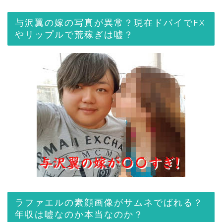
与沢翼の嫁の写真が異常？現在ドバイでFX
やリップルで荒稼ぎは嘘？
ラファエルの素顔画像がサムネでばれる？
年収は嘘なのか本当なのか？