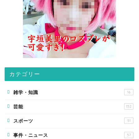
カテゴリー
雑学・知識
16
芸能
152
スポーツ
51
事件・ニュース
57