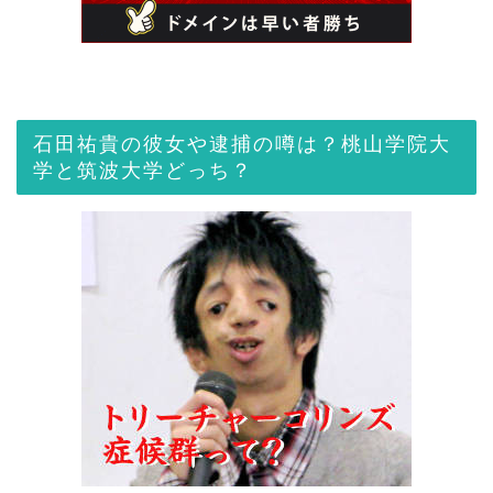
石田祐貴の彼女や逮捕の噂は？桃山学院大
学と筑波大学どっち？