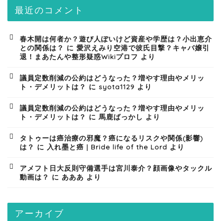
最近のコメント
春木開は何者か？遊び人ぽいけど資産や学歴は？小出恵介
との関係は？
に
愛沢えみり空港で彼氏目撃？キャバ嬢引
退！まあたんや整形疑惑Wikiプロフ
より
議員定数削減の公約はどうなった？増やす理由やメリッ
ト・デメリットは？
に
syota1129
より
議員定数削減の公約はどうなった？増やす理由やメリッ
ト・デメリットは？
に
馬鹿ばっかし
より
タトゥーは癌治療の邪魔？癌になるリスクや関係(影響)
は？
に
入れ墨と癌 | Bride life of the Lord
より
アメフト日大反則守備選手は宮川泰介？顔画像やタックル
動画は？
に
あああ
より
アーカイブ