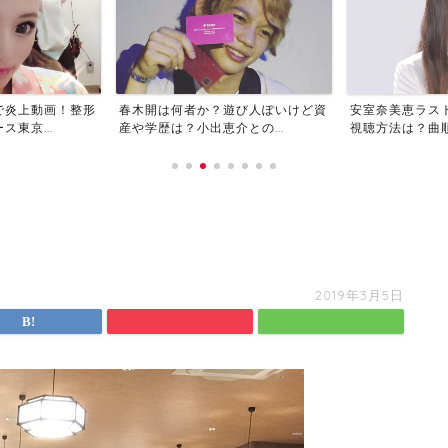
で炎上動画！整形
春木開は何者か？遊び人ぽいけど資
安室奈美恵ラス
東京...
産や学歴は？小出恵介との...
視聴方法は？曲順や
2019年3月5日