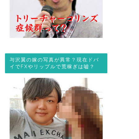
与沢翼の嫁の写真が異常？現在ドバ
イでFXやリップルで荒稼ぎは嘘？