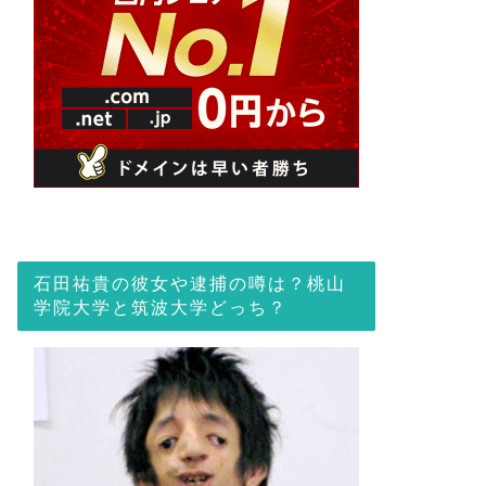
石田祐貴の彼女や逮捕の噂は？桃山
学院大学と筑波大学どっち？