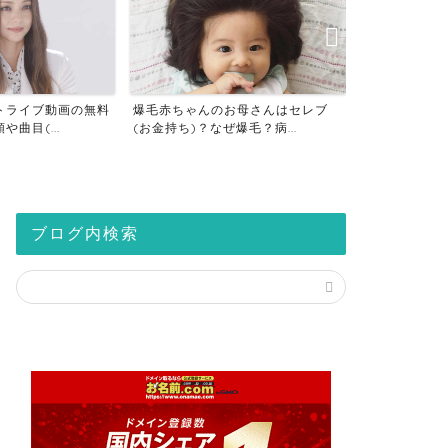
トライブ動画の無料
爆毛赤ちゃんのお母さんはセレブ
仮想通貨の税
曲目(...
(お金持ち)？なぜ爆毛？病...
座は税金対策？2
ブログ内検索