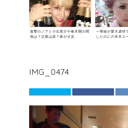
像がサムネでば
進撃のノアと小出恵介や春木開の関
一華綾が愛犬虐待
当...
係は？父親は誰？家が火災...
したのに六本木エース
IMG_0474