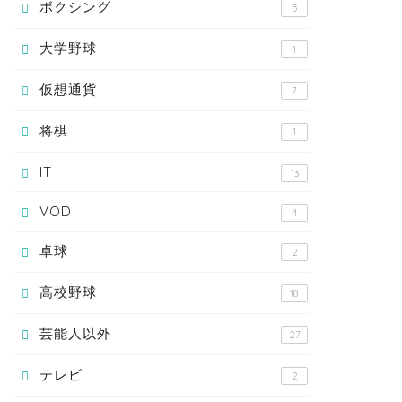
ボクシング
5
大学野球
1
仮想通貨
7
将棋
1
IT
13
VOD
4
卓球
2
高校野球
18
芸能人以外
27
テレビ
2