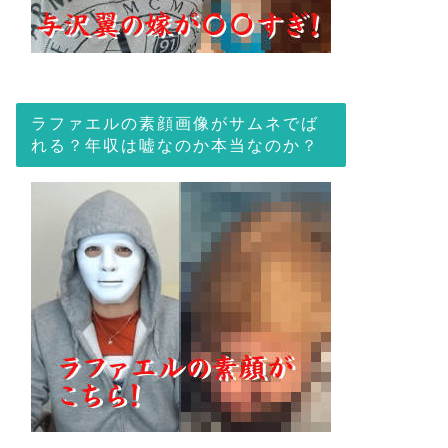
ラファエルの素顔画像がサムネでば
れる？年収は嘘なのか本当なのか？