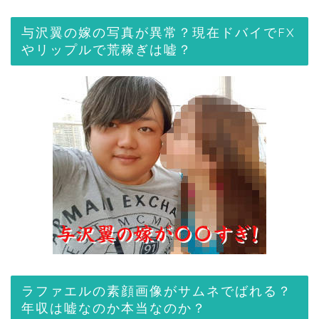
与沢翼の嫁の写真が異常？現在ドバイでFX
やリップルで荒稼ぎは嘘？
ラファエルの素顔画像がサムネでばれる？
年収は嘘なのか本当なのか？