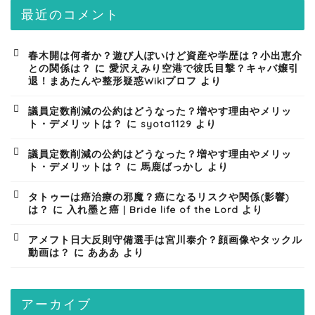
最近のコメント
春木開は何者か？遊び人ぽいけど資産や学歴は？小出恵介
との関係は？
に
愛沢えみり空港で彼氏目撃？キャバ嬢引
退！まあたんや整形疑惑Wikiプロフ
より
議員定数削減の公約はどうなった？増やす理由やメリッ
ト・デメリットは？
に
syota1129
より
議員定数削減の公約はどうなった？増やす理由やメリッ
ト・デメリットは？
に
馬鹿ばっかし
より
タトゥーは癌治療の邪魔？癌になるリスクや関係(影響)
は？
に
入れ墨と癌 | Bride life of the Lord
より
アメフト日大反則守備選手は宮川泰介？顔画像やタックル
動画は？
に
あああ
より
アーカイブ