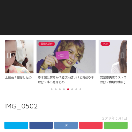
芸能人以外
VOD
で炎上動画！整形したの
春木開は何者か？遊び人ぽいけど資産や学
安室奈美恵ラストライ
..
歴は？小出恵介との...
法は？曲順や曲目(...
IMG_0502
2019年3月1日