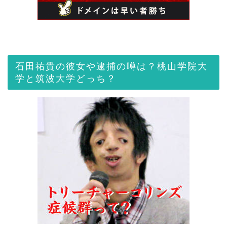
石田祐貴の彼女や逮捕の噂は？桃山学院大
学と筑波大学どっち？