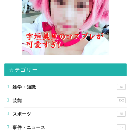
カテゴリー
雑学・知識
16
芸能
152
スポーツ
51
事件・ニュース
57