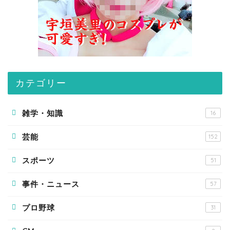
カテゴリー
雑学・知識
16
芸能
152
スポーツ
51
事件・ニュース
57
プロ野球
31