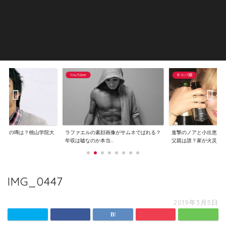
YouTuber
キャバ嬢
逮捕の噂は？桃山学院大
ラファエルの素顔画像がサムネでばれる？
進撃のノアと小出恵介
..
年収は嘘なのか本当...
父親は誰？家が火災...
IMG_0447
2019年3月5日