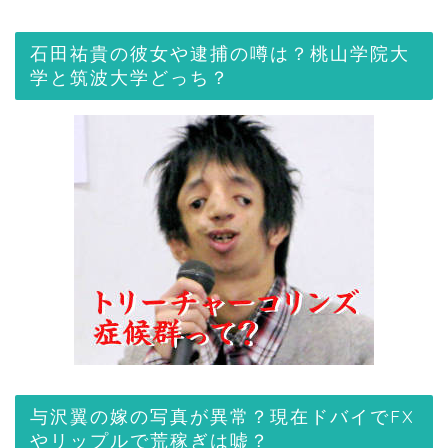
石田祐貴の彼女や逮捕の噂は？桃山学院大
学と筑波大学どっち？
与沢翼の嫁の写真が異常？現在ドバイでFX
やリップルで荒稼ぎは嘘？