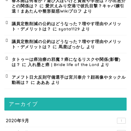
春木開は何者か？遊び人ぽいけど資産や学歴は？小出恵介
との関係は？
に
愛沢えみり空港で彼氏目撃？キャバ嬢引
退！まあたんや整形疑惑Wikiプロフ
より
議員定数削減の公約はどうなった？増やす理由やメリッ
ト・デメリットは？
に
syota1129
より
議員定数削減の公約はどうなった？増やす理由やメリッ
ト・デメリットは？
に
馬鹿ばっかし
より
タトゥーは癌治療の邪魔？癌になるリスクや関係(影響)
は？
に
入れ墨と癌 | Bride life of the Lord
より
アメフト日大反則守備選手は宮川泰介？顔画像やタックル
動画は？
に
あああ
より
アーカイブ
2020年9月
1