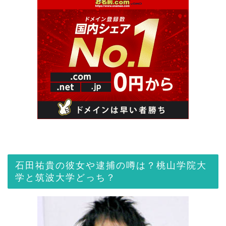
石田祐貴の彼女や逮捕の噂は？桃山学院大
学と筑波大学どっち？