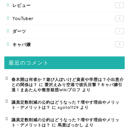
レビュー
1
YouTuber
4
ダーツ
1
キャバ嬢
5
最近のコメント
春木開は何者か？遊び人ぽいけど資産や学歴は？小出恵介
との関係は？
に
愛沢えみり空港で彼氏目撃？キャバ嬢引
退！まあたんや整形疑惑Wikiプロフ
より
議員定数削減の公約はどうなった？増やす理由やメリッ
ト・デメリットは？
に
syota1129
より
議員定数削減の公約はどうなった？増やす理由やメリッ
ト・デメリットは？
に
馬鹿ばっかし
より