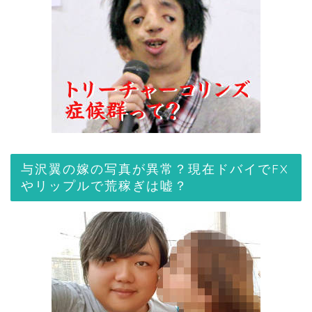
与沢翼の嫁の写真が異常？現在ドバイでFX
やリップルで荒稼ぎは嘘？