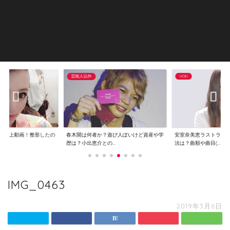
芸能人以外
VOD
で炎上動画！整形したの
春木開は何者か？遊び人ぽいけど資産や学
安室奈美恵ラストライ
..
歴は？小出恵介との...
法は？曲順や曲目(...
IMG_0463
2019年3月6日