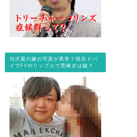
与沢翼の嫁の写真が異常？現在ドバ
イでFXやリップルで荒稼ぎは嘘？