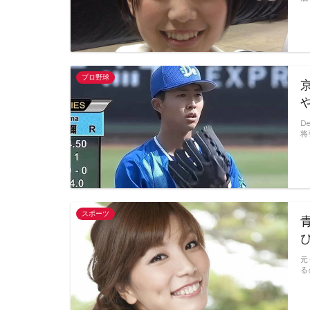
プロ野球
D
将
スポーツ
元
る