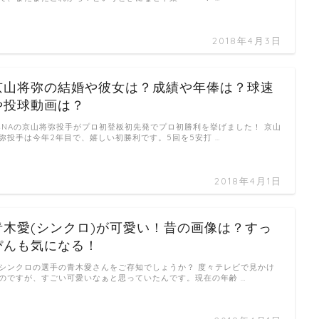
2018年4月3日
京山将弥の結婚や彼女は？成績や年俸は？球速
や投球動画は？
eNAの京山将弥投手がプロ初登板初先発でプロ初勝利を挙げました！ 京山
弥投手は今年2年目で、嬉しい初勝利です。5回を5安打 …
2018年4月1日
青木愛(シンクロ)が可愛い！昔の画像は？すっ
ぴんも気になる！
シンクロの選手の青木愛さんをご存知でしょうか？ 度々テレビで見かけ
のですが、すごい可愛いなぁと思っていたんです。現在の年齢 …