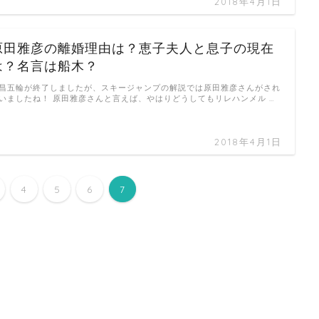
2018年4月1日
原田雅彦の離婚理由は？恵子夫人と息子の現在
は？名言は船木？
昌五輪が終了しましたが、スキージャンプの解説では原田雅彦さんがされ
いましたね！ 原田雅彦さんと言えば、やはりどうしてもリレハンメル …
2018年4月1日
4
5
6
7