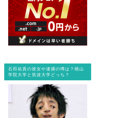
石田祐貴の彼女や逮捕の噂は？桃山
学院大学と筑波大学どっち？