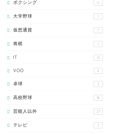
ボクシング
5
大学野球
1
仮想通貨
7
将棋
1
IT
13
VOD
4
卓球
2
高校野球
18
芸能人以外
27
テレビ
2