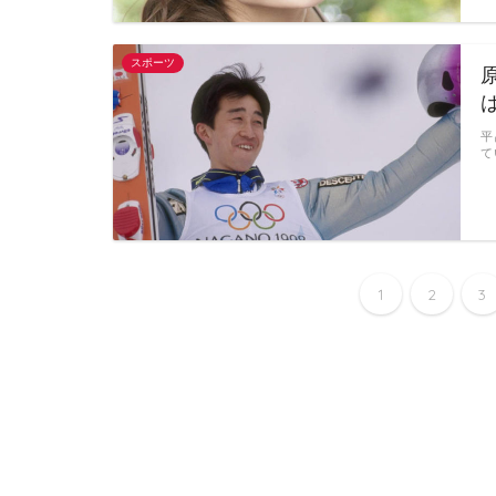
スポーツ
平
て
1
2
3