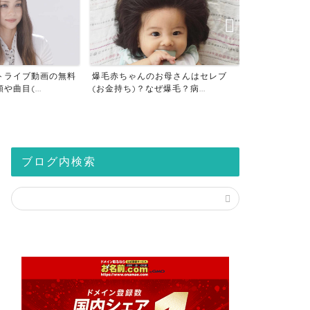
トライブ動画の無料
爆毛赤ちゃんのお母さんはセレブ
仮想通貨の税
曲目(...
(お金持ち)？なぜ爆毛？病...
座は税金対策？2
ブログ内検索