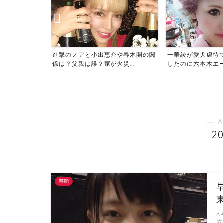
像がサムネでば
進撃のノアと小出恵介や春木開の関
一華綾が愛犬虐待
当...
係は？父親は誰？家が火災...
したのに六本木エース
― A
2
芸能
A
歳