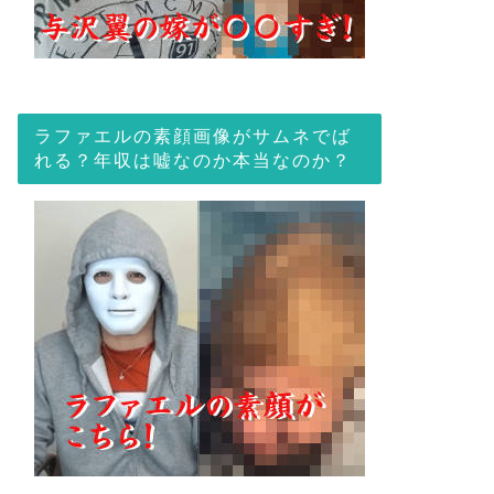
ラファエルの素顔画像がサムネでば
れる？年収は嘘なのか本当なのか？