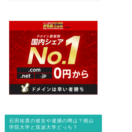
石田祐貴の彼女や逮捕の噂は？桃山
学院大学と筑波大学どっち？