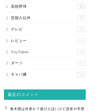
高校野球
18
芸能人以外
27
テレビ
2
レビュー
1
YouTuber
4
ダーツ
1
キャバ嬢
5
最近のコメント
春木開は何者か？遊び人ぽいけど資産や学歴