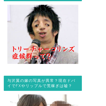
与沢翼の嫁の写真が異常？現在ドバ
イでFXやリップルで荒稼ぎは嘘？