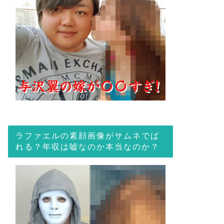
ラファエルの素顔画像がサムネでば
れる？年収は嘘なのか本当なのか？