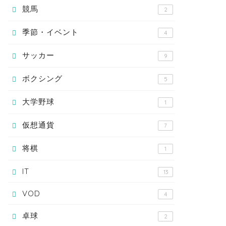
競馬
2
季節・イベント
4
サッカー
9
ボクシング
5
大学野球
1
仮想通貨
7
将棋
1
IT
13
VOD
4
卓球
2