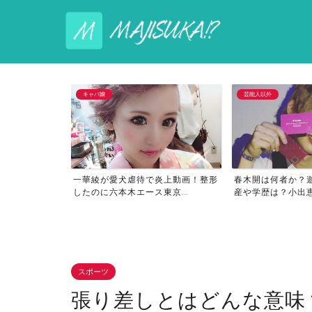
キャバ嬢
芸能人以外
介や春木開の関
一華綾が愛犬虐待で炎上動画！整形
春木開は何者か？
災...
したのに六本木エース東京...
産や学歴は？小出恵介
スポーツ
張り差しとはどんな意味