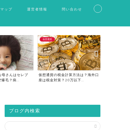
トマップ
運営者情報
問い合わせ
仮想通貨
事件・ニュース
お母さんはセレブ
仮想通貨の税金計算方法は？海外口
石田祐貴の彼
爆毛？病...
座は税金対策？20万以下...
学院大学と筑波
ブログ内検索