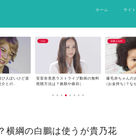
ホーム
サイ
VOD
芸能人以外
遊び人ぽいけど資
安室奈美恵ラストライブ動画の無料
爆毛赤ちゃんの
との...
視聴方法は？曲順や曲目(...
(お金持ち)？なぜ
？横綱の白鵬は使うが貴乃花