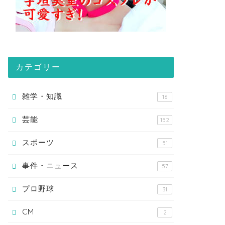
カテゴリー
雑学・知識
16
芸能
152
スポーツ
51
事件・ニュース
57
プロ野球
31
CM
2