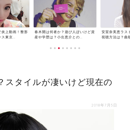
で炎上動画！整形
春木開は何者か？遊び人ぽいけど資
安室奈美恵ラス
東京...
産や学歴は？小出恵介との...
視聴方法は？曲順や
？スタイルが凄いけど現在の
2018年7月5日