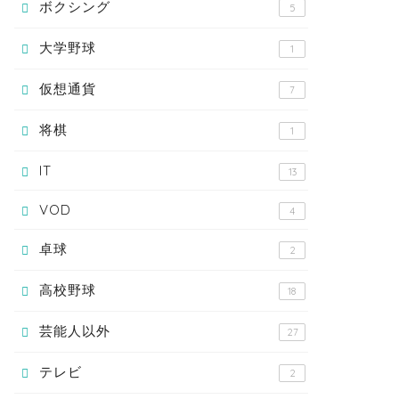
ボクシング
5
大学野球
1
仮想通貨
7
将棋
1
IT
13
VOD
4
卓球
2
高校野球
18
芸能人以外
27
テレビ
2