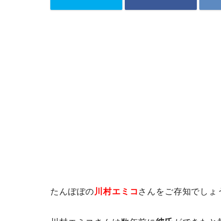
たんぽぽの
川村エミコ
さんをご存知でしょ