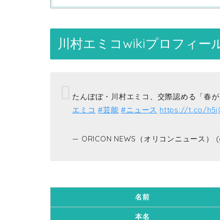
川村エミコwikiプロフィ
たんぽぽ・川村エミコ、交際認める「春
エミコ
#芸能
#ニュース
https://t.co/h
— ORICON NEWS（オリコンニュース） (@
名前
本名