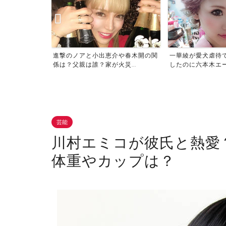
像がサムネでば
進撃のノアと小出恵介や春木開の関
一華綾が愛犬虐待
当...
係は？父親は誰？家が火災...
したのに六本木エース
芸能
川村エミコが彼氏と熱愛
体重やカップは？