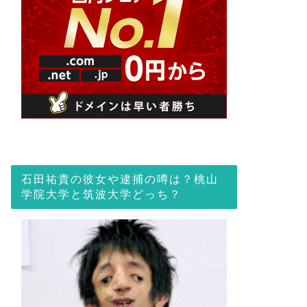
石田祐貴の彼女や逮捕の噂は？桃山
学院大学と筑波大学どっち？