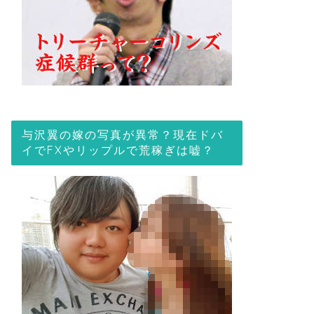
与沢翼の嫁の写真が異常？現在ドバ
イでFXやリップルで荒稼ぎは嘘？