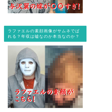
ラファエルの素顔画像がサムネでば
れる？年収は嘘なのか本当なのか？