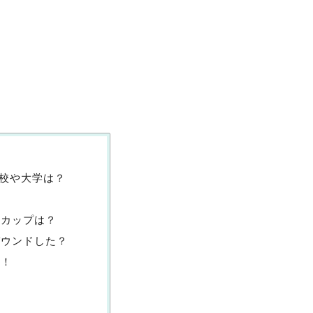
高校や大学は？
！カップは？
バウンドした？
い！