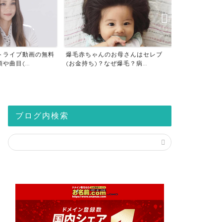
トライブ動画の無料
爆毛赤ちゃんのお母さんはセレブ
仮想通貨の税
曲目(...
(お金持ち)？なぜ爆毛？病...
座は税金対策？2
ブログ内検索