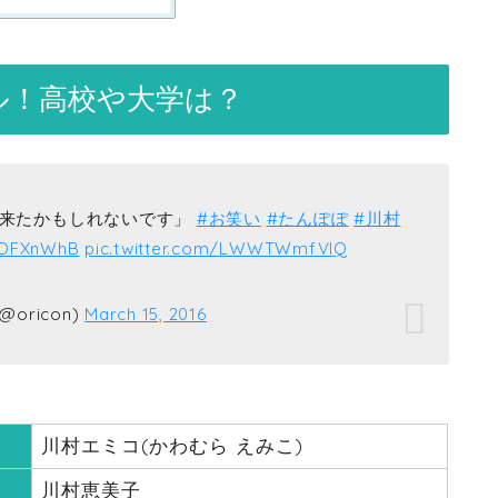
ール！高校や大学は？
が来たかもしれないです」
#お笑い
#たんぽぽ
#川村
5jOFXnWhB
pic.twitter.com/LWWTWmfVlQ
oricon)
March 15, 2016
川村エミコ(かわむら えみこ)
川村恵美子