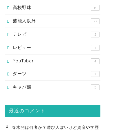
高校野球
18
芸能人以外
27
テレビ
2
レビュー
1
YouTuber
4
ダーツ
1
キャバ嬢
5
最近のコメント
春木開は何者か？遊び人ぽいけど資産や学歴