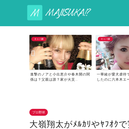
キャバ嬢
芸能人以外
介や春木開の関
一華綾が愛犬虐待で炎上動画！整形
春木開は何者か？
災...
したのに六本木エース東京...
産や学歴は？小出恵介
プロ野球
大嶺翔太がﾒﾙｶﾘやﾔﾌｵｸで実