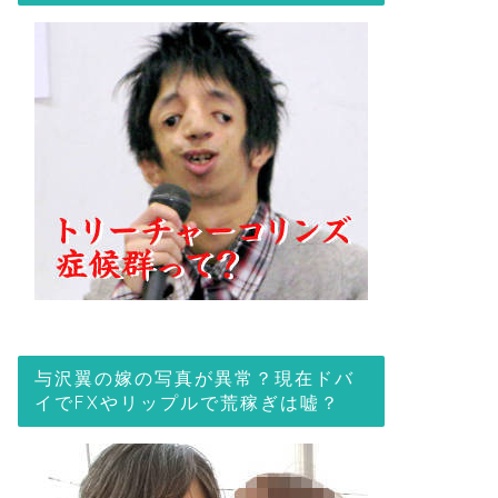
与沢翼の嫁の写真が異常？現在ドバ
イでFXやリップルで荒稼ぎは嘘？