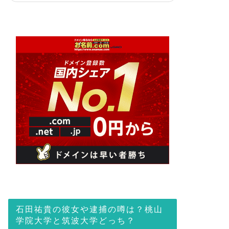
石田祐貴の彼女や逮捕の噂は？桃山
学院大学と筑波大学どっち？