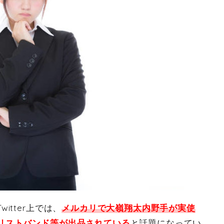
tter上では、
メルカリで大嶺翔太内野手が実使
リストバンド等が出品されている
と話題になってい