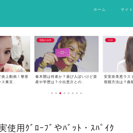
ホーム
サイ
VOD
芸能人以外
遊び人ぽいけど資
安室奈美恵ラストライブ動画の無料
爆毛赤ちゃんの
との...
視聴方法は？曲順や曲目(...
(お金持ち)？なぜ
使用ｸﾞﾛｰﾌﾞやﾊﾞｯﾄ・ｽﾊﾟｲｸ