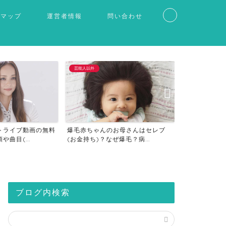
トマップ
運営者情報
問い合わせ
仮想通貨
事件・ニュース
お母さんはセレブ
仮想通貨の税金計算方法は？海外口
石田祐貴の彼
爆毛？病...
座は税金対策？20万以下...
学院大学と筑波
ブログ内検索