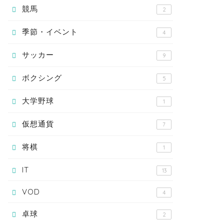
競馬
2
季節・イベント
4
サッカー
9
ボクシング
5
大学野球
1
仮想通貨
7
将棋
1
IT
13
VOD
4
卓球
2