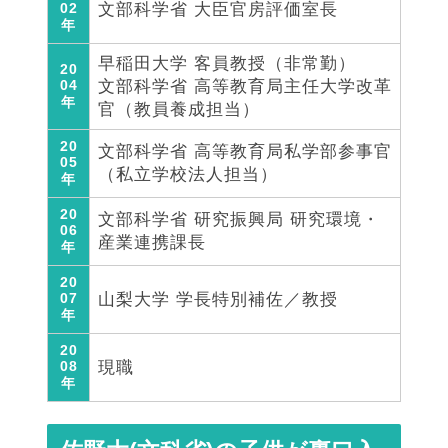
02
文部科学省 大臣官房評価室長
年
早稲田大学 客員教授（非常勤）
20
04
文部科学省 高等教育局主任大学改革
年
官（教員養成担当）
20
文部科学省 高等教育局私学部参事官
05
（私立学校法人担当）
年
20
文部科学省 研究振興局 研究環境・
06
産業連携課長
年
20
07
山梨大学 学長特別補佐／教授
年
20
08
現職
年