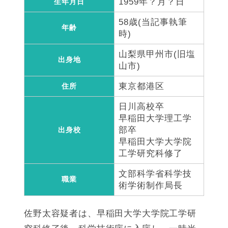
1959年？月？日
生年月日
58歳(当記事執筆
年齢
時)
山梨県甲州市(旧塩
出身地
山市)
東京都港区
住所
日川高校卒
早稲田大学理工学
部卒
出身校
早稲田大学大学院
工学研究科修了
文部科学省科学技
職業
術学術制作局長
佐野太容疑者は、早稲田大学大学院工学研