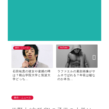
YouTuber
事件・ニュース
キャ
石田祐貴の彼女や逮捕の噂
ラファエルの素顔画像がサ
進撃
は？桃山学院大学と筑波大
ムネでばれる？年収は嘘な
木開
学どっち...
のか本当...
家が火
事件・ニュース