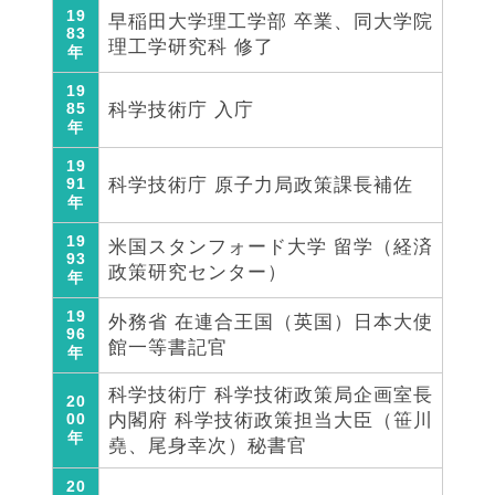
19
早稲田大学理工学部 卒業、同大学院
83
理工学研究科 修了
年
19
85
科学技術庁 入庁
年
19
91
科学技術庁 原子力局政策課長補佐
年
19
米国スタンフォード大学 留学（経済
93
政策研究センター）
年
19
外務省 在連合王国（英国）日本大使
96
館一等書記官
年
科学技術庁 科学技術政策局企画室長
20
00
内閣府 科学技術政策担当大臣（笹川
年
堯、尾身幸次）秘書官
20