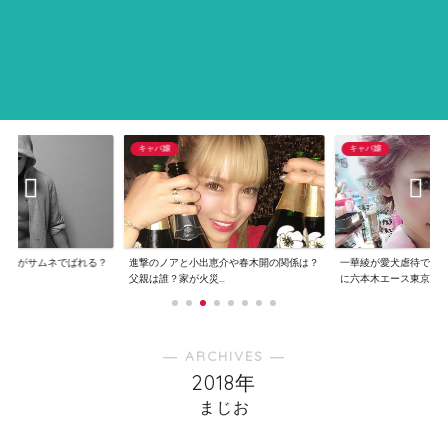
キャバ嬢
キャバ嬢
画像がサムネでばれる？
進撃のノアと小出恵介や春木開の関係は？
一華綾が愛犬虐待で炎
..
父親は誰？家が火災...
に六本木エース東京...
― ARCHIVES ―
2018年
まじお