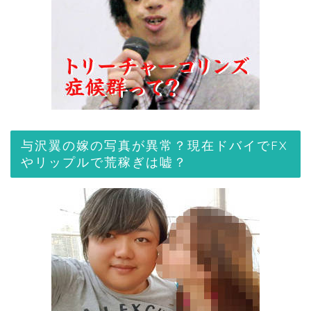
与沢翼の嫁の写真が異常？現在ドバイでFX
やリップルで荒稼ぎは嘘？