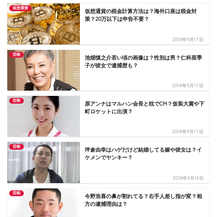
仮想通貨
仮想通貨の税金計算方法は？海外口座は税金対
策？20万以下は申告不要？
2018年9月17日
芸能
池畑慎之介若い頃の画像は？性別は男？仁科亜季
子が彼女で逮捕歴も？
2018年9月17日
芸能
原アンナはマルハン会長と枕でCM？仮装大賞や下
町ロケットに出演？
2018年9月17日
芸能
坪倉由幸はハゲだけど結婚してる嫁や彼女は？イ
ケメンでヤンキー？
2018年9月16日
芸能
今野浩喜の鼻が割れてる？右手人差し指が変？相
方の逮捕理由は？