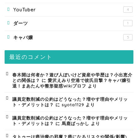
YouTuber
4
ダーツ
1
キャバ嬢
5
最近のコメント
春木開は何者か？遊び人ぽいけど資産や学歴は？小出恵介
との関係は？
に
愛沢えみり空港で彼氏目撃？キャバ嬢引
退！まあたんや整形疑惑Wikiプロフ
より
議員定数削減の公約はどうなった？増やす理由やメリッ
ト・デメリットは？
に
syota1129
より
議員定数削減の公約はどうなった？増やす理由やメリッ
ト・デメリットは？
に
馬鹿ばっかし
より
タトゥーは癌治療の邪魔？癌になるリスクや関係(影響)