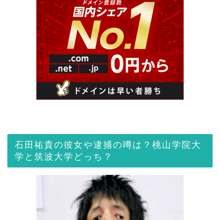
石田祐貴の彼女や逮捕の噂は？桃山学院大
学と筑波大学どっち？