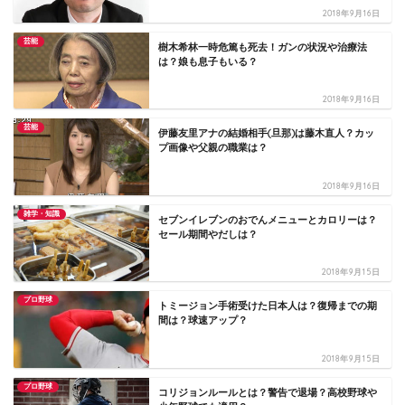
2018年9月16日
芸能
樹木希林一時危篤も死去！ガンの状況や治療法
は？娘も息子もいる？
2018年9月16日
芸能
伊藤友里アナの結婚相手(旦那)は藤木直人？カッ
プ画像や父親の職業は？
2018年9月16日
雑学・知識
セブンイレブンのおでんメニューとカロリーは？
セール期間やだしは？
2018年9月15日
プロ野球
トミージョン手術受けた日本人は？復帰までの期
間は？球速アップ？
2018年9月15日
プロ野球
コリジョンルールとは？警告で退場？高校野球や